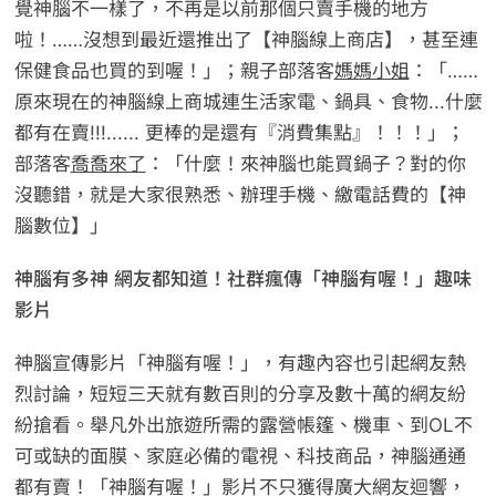
覺神腦不一樣了，不再是以前那個只賣手機的地方
啦！……沒想到最近還推出了【神腦線上商店】，甚至連
保健食品也買的到喔！」；親子部落客
媽媽小姐
：「……
原來現在的神腦線上商城連生活家電、鍋具、食物...什麼
都有在賣!!!...... 更棒的是還有『消費集點』！！！」；
部落客
喬喬來了
：「什麼！來神腦也能買鍋子？對的你
沒聽錯，就是大家很熟悉、辦理手機、繳電話費的【神
腦數位】」
神腦有多神 網友都知道！社群瘋傳「神腦有喔！」趣味
影片
神腦宣傳影片「神腦有喔！」，有趣內容也引起網友熱
烈討論，短短三天就有數百則的分享及數十萬的網友紛
紛搶看。舉凡外出旅遊所需的露營帳篷、機車、到OL不
可或缺的面膜、家庭必備的電視、科技商品，神腦通通
都有賣！「神腦有喔！」影片不只獲得廣大網友迴響，