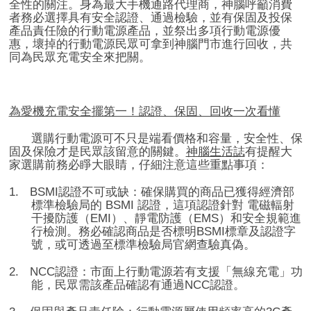
全性的關注。身為最大手機通路代理商，神腦呼籲消費
者務必選擇具有安全認證、通過檢驗，並有保固及投保
產品責任險的行動電源產品，並祭出多項行動電源優
惠，壞掉的行動電源民眾可拿到神腦門市進行回收，共
同為民眾充電安全來把關。
為愛機充電安全擺第一！認證、保固、回收一次看懂
選購行動電源可不只是端看價格和容量，安全性、保
固及保險才是民眾該留意的關鍵。
神腦生活誌
有提醒大
家選購前務必睜大眼睛，仔細注意這些重點事項：
1.
BSMI
認證不可或缺：確保購買的商品已獲得經濟部
標準檢驗局的
BSMI
認證，這項認證針對
電磁輻射
干擾防護（
EMI
）、靜電防護（
EMS
）和安全規範進
行檢測。務必確認商品是否標明
BSMI
標章及認證字
號，或可透過至標準檢驗局官網查驗真偽。
2.
NCC
認證：市面上行動電源若有支援「無線充電」功
能，民眾需該產品確認有通過
NCC
認證。