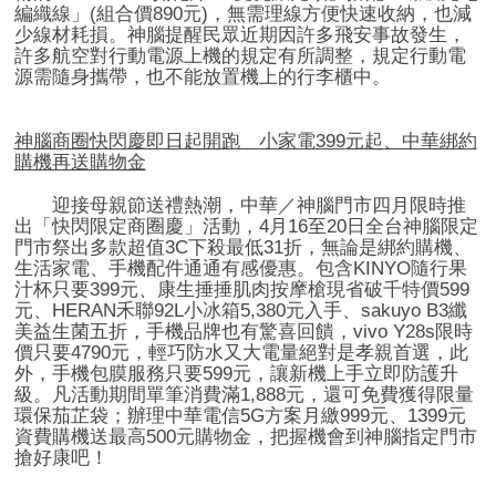
編織線」
(
組合價
890
元
)
，無需理線方便快速收納，也減
少線材耗損。神腦提醒民眾近期因許多飛安事故發生，
許多航空對行動電源上機的規定有所調整，規定行動電
源需隨身攜帶，也不能放置機上的行李櫃中。
神腦商圈快閃慶即日起開跑 小家電
399
元起、中華綁約
購機再送購物金
迎接母親節送禮熱潮，中華／神腦門市四月限時推
出「快閃限定商圈慶」活動，
4
月
16
至
20
日全台神腦限定
門市祭出多款超值
3C
下殺最低
31
折，無論是綁約購機、
生活家電、手機配件通通有感優惠。包含
KINYO
隨行果
汁杯只要
399
元、康生捶捶肌肉按摩槍現省破千特價
599
元、
HERAN
禾聯
92L
小冰箱
5,380
元入手、
sakuyo B3
纖
美益生菌五折，手機品牌也有驚喜回饋，
vivo Y28s
限時
價只要
4790
元，輕巧防水又大電量絕對是孝親首選，此
外，手機包膜服務只要
599
元，讓新機上手立即防護升
級。凡活動期間單筆消費滿
1,888
元，還可免費獲得限量
環保茄芷袋；辦理中華電信
5G
方案月繳
999
元、
1399
元
資費購機送最高
500
元購物金，把握機會到神腦指定門市
搶好康吧！