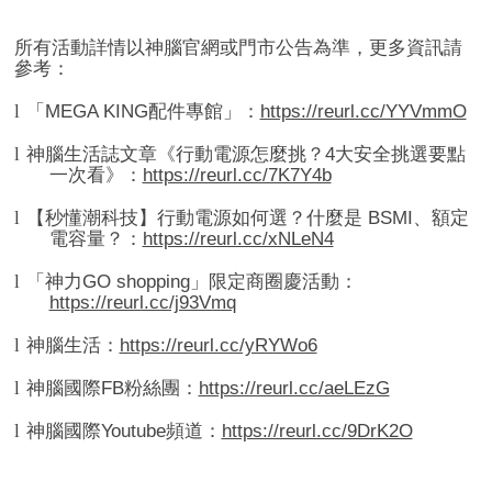
所有活動詳情以神腦官網或門市公告為準，更多資訊請
參考：
l
「
MEGA KING
配件專館」：
https://reurl.cc/YYVmmO
l
神腦生活誌文章《行動電源怎麼挑？
4
大安全挑選要點
一次看》：
https://reurl.cc/7K7Y4b
l
【秒懂潮科技】行動電源如何選？什麼是
BSMI
、額定
電容量？：
https://reurl.cc/xNLeN4
l
「神力
GO shopping
」限定商圈慶活動：
https://reurl.cc/j93Vmq
l
神腦生活：
https://reurl.cc/yRYWo6
l
神腦國際
FB
粉絲團：
https://reurl.cc/aeLEzG
l
神腦國際
Youtube
頻道
：
https://reurl.cc/9DrK2O