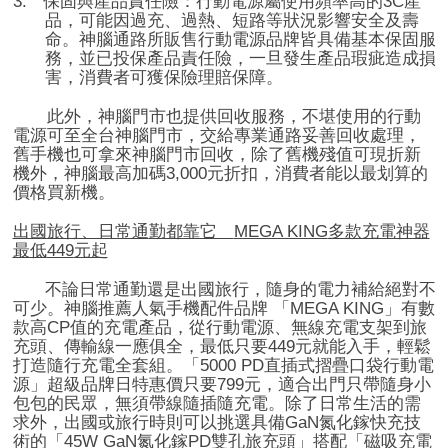
3.
保固與產品責任險：行動電源屬使用頻率高的
3C
產
品，可能因過充、過熱、短路等狀況影響安全及壽
命。神腦通路所販售行動電源品牌皆具備基本保固服
務，並已投保產品責任險，一旦發生產品瑕疵造成損
害，消費者可獲保險理賠保障。
此外，神腦門市也提供回收服務，不堪使用的行動
電源可至全台神腦門市，交給專業通路妥善回收處理，
舊手機也可拿來神腦門市回收，除了舊機殘值可現折新
機外，神腦最高加碼
3,000
元折扣，消費者能以最划算的
價格買新機。
出國旅行、日常通
勤都靠它
MEGA KING
多款充電神器
最低
449
元起
不論日常通勤還是出國旅行，隨身的電力補給絕對不
可少。神腦推薦人氣手機配件品牌 「
MEGA KING
」有數
款高
CP
值的充電產品，從行動電源、無線充電支架到旅
充頭、傳輸線一應俱全，最低只要
449
元就能入手，輕鬆
打造隨行充電全套組。「
5000 PD
直插式摺疊口袋行動電
源」超級品牌日特惠價只要
799
元，適合出門只帶隨身小
包包的民眾，無須帶線隨插隨充電。除了日常生活的需
求外，出國或旅行時則可以挑選具備
GaN
氮化鎵快充技
術的「
45W GaN
氮化鎵
PD
雙孔旅充頭」搭配「磁吸充電